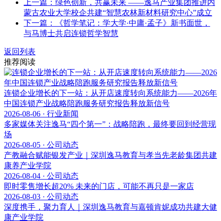
上一篇：绿色创新，共赢未来 ——逸马产业集团推进内
蒙古农业大学校企共建“智慧农林新材料研究中心”成立
下一篇：《哲学笔记：学大学·中庸·孟子》新书面世，
与马博士共启连锁哲学智慧
返回列表
推荐阅读
连锁企业增长的下一站：从开店速度转向系统能力——2026年
中国连锁产业战略陪跑服务研究报告释放新信号
2026-08-06 · 行业新闻
多家媒体关注逸马“四个第一”：战略陪跑，最终要回到经营现
场
2026-08-05 · 公司动态
产教融合赋能银发产业｜深圳逸马教育与孝当先老龄集团共建
康养产业学院
2026-08-04 · 公司动态
即时零售增长超20% 未来的门店，可能不再只是一家店
2026-08-03 · 公司动态
深度携手，聚力育人｜深圳逸马教育与嘉顿肯妮成功共建大健
康产业学院