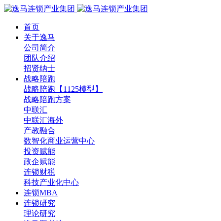
首页
关于逸马
公司简介
团队介绍
招贤纳士
战略陪跑
战略陪跑【1125模型】
战略陪跑方案
中联汇
中联汇海外
产教融合
数智化商业运营中心
投资赋能
政企赋能
连锁财税
科技产业化中心
连锁MBA
连锁研究
理论研究