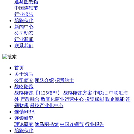
逸马图书馆
中国连锁节
行业报告
陪跑伙伴
新闻中心
公司动态
行业新闻
联系我们
首页
关于逸马
公司简介
团队介绍
招贤纳士
战略陪跑
战略陪跑【1125模型】
战略陪跑方案
中联汇
中联汇海
外
产教融合
数智化商业运营中心
投资赋能
政企赋能
连
锁财税
科技产业化中心
连锁MBA
连锁研究
理论研究
逸马图书馆
中国连锁节
行业报告
陪跑伙伴