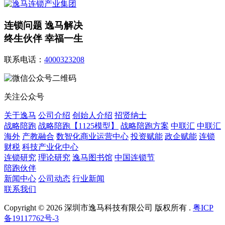
连锁问题 逸马解决
终生伙伴 幸福一生
联系电话：
4000323208
关注公众号
关于逸马
公司介绍
创始人介绍
招贤纳士
战略陪跑
战略陪跑【1125模型】
战略陪跑方案
中联汇
中联汇
海外
产教融合
数智化商业运营中心
投资赋能
政企赋能
连锁
财税
科技产业化中心
连锁研究
理论研究
逸马图书馆
中国连锁节
陪跑伙伴
新闻中心
公司动态
行业新闻
联系我们
Copyright © 2026 深圳市逸马科技有限公司 版权所有 .
粤ICP
备19117762号-3