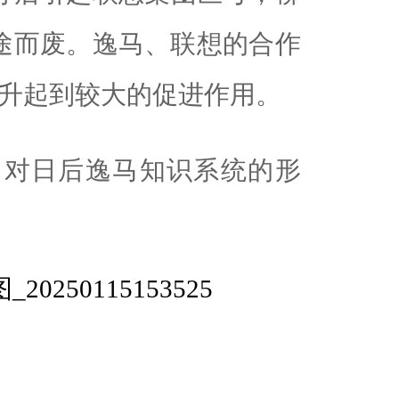
半途而废。逸马、联想的合作
升起到较大的促进作用。
对日后逸马知识系统的形