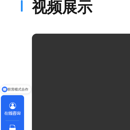
视频展示
联营模式合作