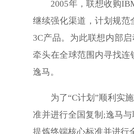
2005年，联想收购IB
继续强化渠道，计划规范全
3C产品。为此联想内部启
牵头在全球范围内寻找连
逸马。
为了“C计划”顺利实施
准并进行全国复制;逸马
提炼终端核心标准并进行全