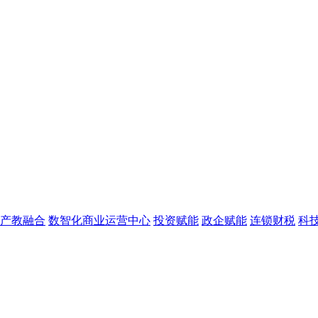
产教融合
数智化商业运营中心
投资赋能
政企赋能
连锁财税
科