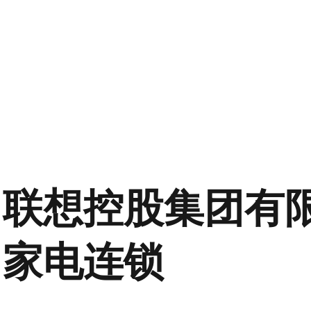
联想控股集团有限
家电连锁