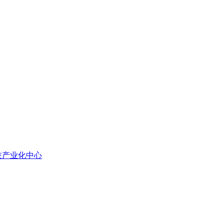
技产业化中心