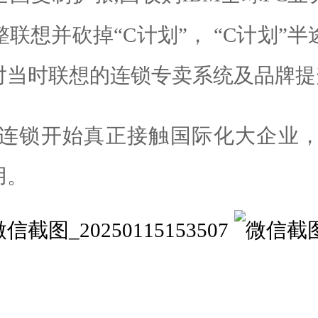
联想并砍掉“C计划”， “C计划”
对当时联想的连锁专卖系统及品牌提
锁开始真正接触国际化大企业，
用。