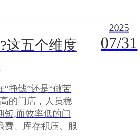
2025
07/31
?这五个维度
行
“挣钱”还是“做苦
率高的门店，人员稳
期短;而效率低的门
浪费、库存积压、服