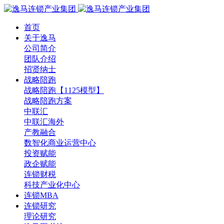
首页
关于逸马
公司简介
团队介绍
招贤纳士
战略陪跑
战略陪跑【1125模型】
战略陪跑方案
中联汇
中联汇海外
产教融合
数智化商业运营中心
投资赋能
政企赋能
连锁财税
科技产业化中心
连锁MBA
连锁研究
理论研究