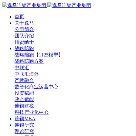
首页
关于逸马
公司简介
团队介绍
招贤纳士
战略陪跑
战略陪跑【1125模型】
战略陪跑方案
中联汇
中联汇海外
产教融合
数智化商业运营中心
投资赋能
政企赋能
连锁财税
科技产业化中心
连锁MBA
连锁研究
理论研究