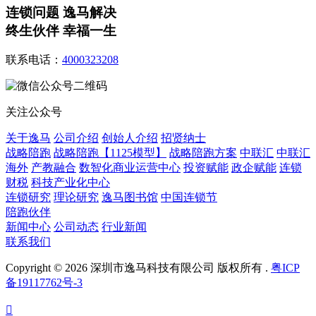
连锁问题 逸马解决
终生伙伴 幸福一生
联系电话：
4000323208
关注公众号
关于逸马
公司介绍
创始人介绍
招贤纳士
战略陪跑
战略陪跑【1125模型】
战略陪跑方案
中联汇
中联汇
海外
产教融合
数智化商业运营中心
投资赋能
政企赋能
连锁
财税
科技产业化中心
连锁研究
理论研究
逸马图书馆
中国连锁节
陪跑伙伴
新闻中心
公司动态
行业新闻
联系我们
Copyright © 2026 深圳市逸马科技有限公司 版权所有 .
粤ICP
备19117762号-3
