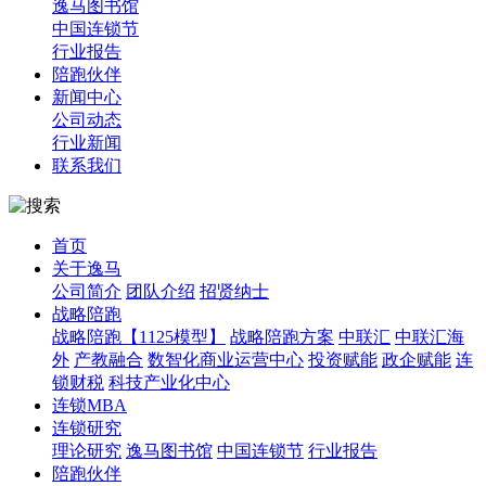
逸马图书馆
中国连锁节
行业报告
陪跑伙伴
新闻中心
公司动态
行业新闻
联系我们
首页
关于逸马
公司简介
团队介绍
招贤纳士
战略陪跑
战略陪跑【1125模型】
战略陪跑方案
中联汇
中联汇海
外
产教融合
数智化商业运营中心
投资赋能
政企赋能
连
锁财税
科技产业化中心
连锁MBA
连锁研究
理论研究
逸马图书馆
中国连锁节
行业报告
陪跑伙伴