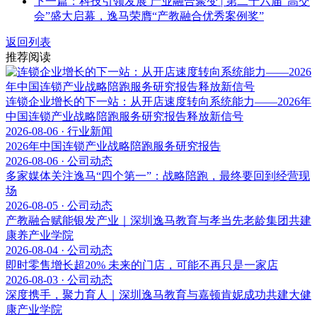
下一篇：科技引领发展 产业融合聚变 | 第二十六届“高交
会”盛大启幕，逸马荣膺“产教融合优秀案例奖”
返回列表
推荐阅读
连锁企业增长的下一站：从开店速度转向系统能力——2026年
中国连锁产业战略陪跑服务研究报告释放新信号
2026-08-06 · 行业新闻
2026年中国连锁产业战略陪跑服务研究报告
2026-08-06 · 公司动态
多家媒体关注逸马“四个第一”：战略陪跑，最终要回到经营现
场
2026-08-05 · 公司动态
产教融合赋能银发产业｜深圳逸马教育与孝当先老龄集团共建
康养产业学院
2026-08-04 · 公司动态
即时零售增长超20% 未来的门店，可能不再只是一家店
2026-08-03 · 公司动态
深度携手，聚力育人｜深圳逸马教育与嘉顿肯妮成功共建大健
康产业学院