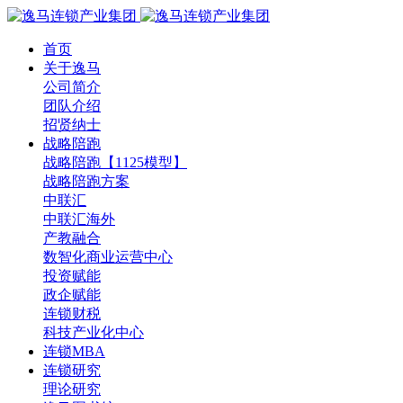
首页
关于逸马
公司简介
团队介绍
招贤纳士
战略陪跑
战略陪跑【1125模型】
战略陪跑方案
中联汇
中联汇海外
产教融合
数智化商业运营中心
投资赋能
政企赋能
连锁财税
科技产业化中心
连锁MBA
连锁研究
理论研究