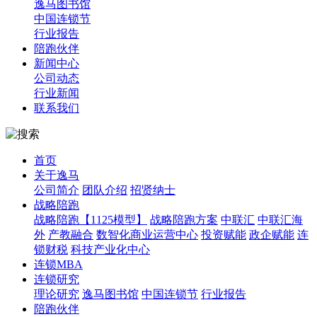
逸马图书馆
中国连锁节
行业报告
陪跑伙伴
新闻中心
公司动态
行业新闻
联系我们
首页
关于逸马
公司简介
团队介绍
招贤纳士
战略陪跑
战略陪跑【1125模型】
战略陪跑方案
中联汇
中联汇海
外
产教融合
数智化商业运营中心
投资赋能
政企赋能
连
锁财税
科技产业化中心
连锁MBA
连锁研究
理论研究
逸马图书馆
中国连锁节
行业报告
陪跑伙伴