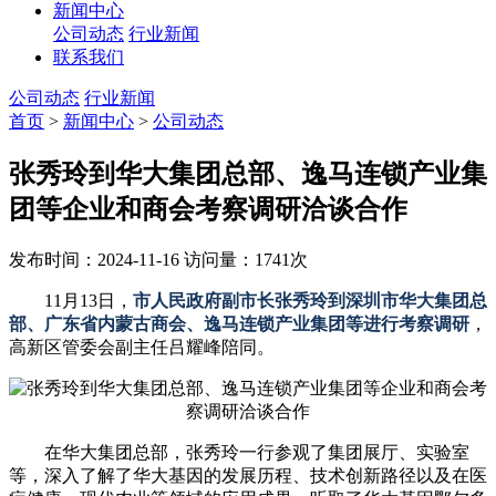
新闻中心
公司动态
行业新闻
联系我们
公司动态
行业新闻
首页
>
新闻中心
>
公司动态
张秀玲到华大集团总部、逸马连锁产业集
团等企业和商会考察调研洽谈合作
发布时间：2024-11-16
访问量：1741次
11月13日，
市人民政府副市长张秀玲到深圳市华大集团总
部、广东省内蒙古商会、逸马连锁产业集团等进行考察调研
，
高新区管委会副主任吕耀峰陪同。
在华大集团总部，张秀玲一行参观了集团展厅、实验室
等，深入了解了华大基因的发展历程、技术创新路径以及在医