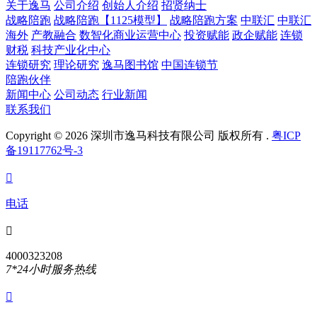
关于逸马
公司介绍
创始人介绍
招贤纳士
战略陪跑
战略陪跑【1125模型】
战略陪跑方案
中联汇
中联汇
海外
产教融合
数智化商业运营中心
投资赋能
政企赋能
连锁
财税
科技产业化中心
连锁研究
理论研究
逸马图书馆
中国连锁节
陪跑伙伴
新闻中心
公司动态
行业新闻
联系我们
Copyright © 2026 深圳市逸马科技有限公司 版权所有 .
粤ICP
备19117762号-3

电话

4000323208
7*24小时服务热线
