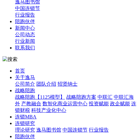
逸马图书馆
中国连锁节
行业报告
陪跑伙伴
新闻中心
公司动态
行业新闻
联系我们
首页
关于逸马
公司简介
团队介绍
招贤纳士
战略陪跑
战略陪跑【1125模型】
战略陪跑方案
中联汇
中联汇海
外
产教融合
数智化商业运营中心
投资赋能
政企赋能
连
锁财税
科技产业化中心
连锁MBA
连锁研究
理论研究
逸马图书馆
中国连锁节
行业报告
陪跑伙伴