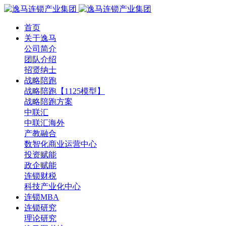
首页
关于逸马
公司简介
团队介绍
招贤纳士
战略陪跑
战略陪跑【1125模型】
战略陪跑方案
中联汇
中联汇海外
产教融合
数智化商业运营中心
投资赋能
政企赋能
连锁财税
科技产业化中心
连锁MBA
连锁研究
理论研究