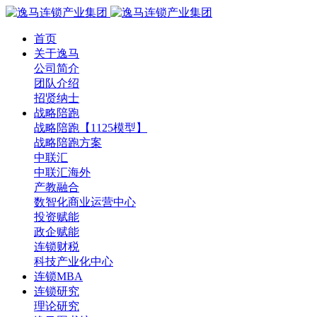
首页
关于逸马
公司简介
团队介绍
招贤纳士
战略陪跑
战略陪跑【1125模型】
战略陪跑方案
中联汇
中联汇海外
产教融合
数智化商业运营中心
投资赋能
政企赋能
连锁财税
科技产业化中心
连锁MBA
连锁研究
理论研究