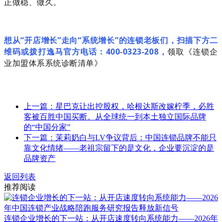
正做稳、做久。
想从“开店增长”走向“系统增长”的连锁老板们，
扫描下
方二
维码或拨打逸马官方
电话：400-0323-208，
领取《连锁企
业加盟体系系统诊断清单》
上一篇：星巴克让出控股权，哈根达斯改嫁柠季，必胜
客被百胜中国买断。从全球统一到本土独立国际品牌
的“中国分家”
下一篇：茉莉奶白与LV争议背后：中国连锁品牌不能只
靠文化情绪——老祖宗留下的是文化，企业要沉淀的是
品牌资产
返回列表
推荐阅读
连锁企业增长的下一站：从开店速度转向系统能力——2026年