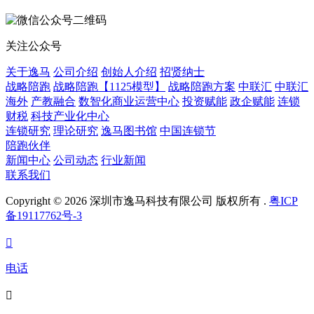
关注公众号
关于逸马
公司介绍
创始人介绍
招贤纳士
战略陪跑
战略陪跑【1125模型】
战略陪跑方案
中联汇
中联汇
海外
产教融合
数智化商业运营中心
投资赋能
政企赋能
连锁
财税
科技产业化中心
连锁研究
理论研究
逸马图书馆
中国连锁节
陪跑伙伴
新闻中心
公司动态
行业新闻
联系我们
Copyright © 2026 深圳市逸马科技有限公司 版权所有 .
粤ICP
备19117762号-3

电话
