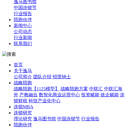
逸马图书馆
中国连锁节
行业报告
陪跑伙伴
新闻中心
公司动态
行业新闻
联系我们
首页
关于逸马
公司简介
团队介绍
招贤纳士
战略陪跑
战略陪跑【1125模型】
战略陪跑方案
中联汇
中联汇海
外
产教融合
数智化商业运营中心
投资赋能
政企赋能
连
锁财税
科技产业化中心
连锁MBA
连锁研究
理论研究
逸马图书馆
中国连锁节
行业报告
陪跑伙伴