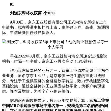
01
刘强东即将收获第6个IPO
9月30日，京东工业股份有限公司正式向港交所提交上市
申请书，拟在香港主板挂牌上市，由美银证券、高盛、海通国
际、中信证券担任联席保荐人。
早在2022年3月底，京东工业就曾向港交所递交过招股说
明书，时隔一年半后，京东工业再次启动了IPO进程。
作为京东最隐秘的业务之一，京东工业原本隶属于京东企
业业务，原名京东工业品，是京东供应链生态的重要组成部
分，专注于工业供应链的全链路数字转型，致力于构建数字化
基础设施，通过全链路的工业供应链数字化，为客户实现保
供、降本及增效，为整个产业创造价值。
据灼识咨询数据显示，按2023年交易额计算，
京东工业在
中国MRO采购服务市场中排名第一，规模是第二名的两倍;同
时，它也是中国工业供应链技术与服务市场最大的服务提供