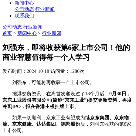
新闻中心
公司动态
行业新闻
联系我们
公司动态
行业新闻
首页
>
新闻中心
>
行业新闻
刘强东，即将收获第6家上市公司！他的
商业智慧值得每一个人学习
发布时间：2024-10-18
访问量：1280次
刘强东，可能将再收获一个上市公司。
据港交所资讯，在离首次递表过了18个月后，
9月30日，
京东工业股份有限公司(简称“京东工业”)提交更新资料，再度
冲刺IPO，拟在香港主板挂牌上市
。
如果一切顺利，京东工业有望成为继
京东集团、京东物
流、京东健康、达达集团、德邦股份
后，刘强东收获的第6家
上市公司。