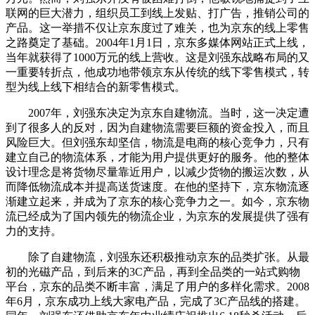
联网的巨大潜力，组织员工到线上发贴、打广告，推销公司的
产品。这一举措不仅让京东度过了难关，也为京东的线上零售
之路奠定了基础。2004年1月1日，京东多媒体网站正式上线，
当年就获得了1000万元的线上营收。这是刘强东战略布局的又
一重要转折点，他成功地带领京东从传统的线下零售模式，转
型为线上线下相结合的新零售模式。
2007年，刘强东决定为京东自建物流。当时，这一决定遭
到了很多人的反对，因为自建物流需要巨额的资金投入，而且
风险巨大。但刘强东却坚信，物流是电商的核心竞争力，只有
建立自己的物流体系，才能为用户提供更好的服务。他的整体
设计理念是将货物尽量靠近用户，以减少货物的搬运次数，从
而降低物流成本并提高送货速度。在他的坚持下，京东物流逐
渐建立起来，并成为了京东的核心竞争力之一。如今，京东物
流已经成为了国内领先的物流企业，为京东的发展提供了强有
力的支持。
除了自建物流，刘强东还积极推动京东的品类扩张。从最
初的光磁产品，到后来的3C产品，再到全品类的一站式购物
平台，京东的品类不断丰富，满足了用户的多样化需求。2008
年6月，京东成功上线大家电产品，完成了3C产品线的搭建。