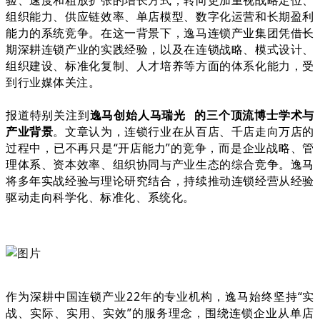
组织能力、供应链效率、单店模型、数字化运营和长期盈利
能力的系统竞争。在这一背景下，逸马连锁产业集团凭借长
期深耕连锁产业的实践经验，以及在连锁战略、模式设计、
组织建设、标准化复制、人才培养等方面的体系化能力，受
到行业媒体关注。
报道特别关注到
逸马创始人
马瑞光
的三个顶流博士学术与
产业背景
。文章认为，连锁行业在从百店、千店走向万店的
过程中，已不再只是“开店能力”的竞争，而是企业战略、管
理体系、资本效率、组织协同与产业生态的综合竞争。逸马
将多年实战经验与理论研究结合，持续推动连锁经营从经验
驱动走向科学化、标准化、系统化。
作为深耕中国连锁产业22年的专业机构，逸马始终坚持“实
战、实际、实用、实效”的服务理念，围绕连锁企业从单店