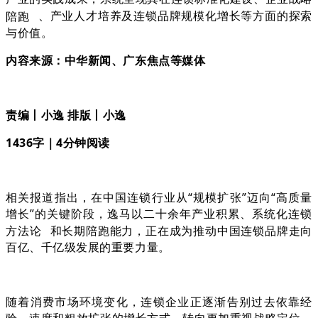
陪跑
、产业人才培养及连锁品牌规模化增长等方面的探索
与价值。
内容来源：中华新闻、广东焦点等媒体
责编丨小逸 排版丨小逸
1436字｜4分钟阅读
相关报道指出，在中国连锁行业从“规模扩张”迈向“高质量
增长”的关键阶段，逸马以二十余年产业积累、系统化
连锁
方法论
和长期陪跑能力，正在成为推动中国连锁品牌走向
百亿、千亿级发展的重要力量。
随着消费市场环境变化，连锁企业正逐渐告别过去依靠经
验、速度和粗放扩张的增长方式，转向更加重视战略定位、