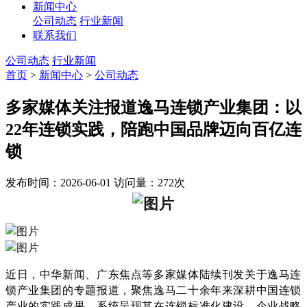
新闻中心
公司动态
行业新闻
联系我们
公司动态
行业新闻
首页
>
新闻中心
>
公司动态
多家媒体关注报道逸马连锁产业集团：以
22年连锁实践，陪跑中国品牌迈向百亿连
锁
发布时间：2026-06-01
访问量：272次
近日，中华新闻、广东焦点等多家媒体陆续刊发关于逸马连
锁产业集团的专题报道，聚焦逸马二十余年来深耕中国连锁
产业的实践成果，系统呈现其在连锁标准化建设、企业
战略