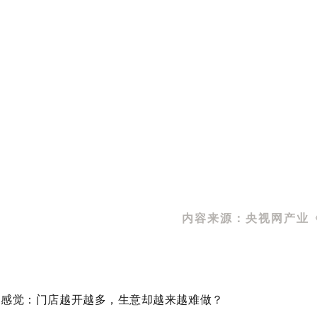
｜心·场景美学主理人受邀央视网节目访谈用“心”重新定义连
的理论，而是一场关于连锁品牌如何“用心”打动消费者的深度
内容来源：央视网产业《我
的感觉：门店越开越多，生意却越来越难做？