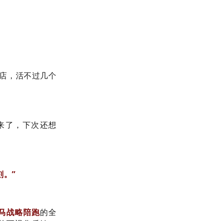
红店，活不过几个
来了，下次还想
。”
马战略陪跑
的全