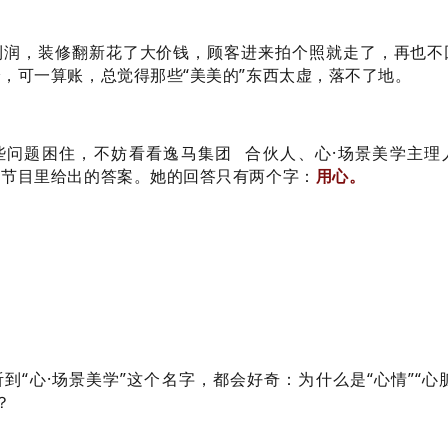
利润，装修翻新花了大价钱，顾客进来拍个照就走了，再也不
，可一算账，总觉得那些“美美的”东西太虚，落不了地。
些问题困住，不妨看看
逸马集团
合伙人、心·场景美学主理
》节目里给出的答案。她的回答只有两个字：
用心。
央视网产业
314
到“心·场景美学”这个名字，都会好奇：为什么是“心情”“心脏
？