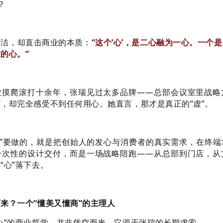
？
简洁，却直击商业的本质：
“这个‘心’，是二心融为一心。一个
的心。”
业摸爬滚打十余年，张瑞见过太多品牌——总部会议室里战略
，却完全感受不到任何用心。她直言，那才是真正的“虚”。
学”要做的，就是把创始人的发心与消费者的真实需求，在终
一次性的设计交付，而是一场战略陪跑——从总部到门店，从
“心”落下去。
来？一个“懂美又懂商”的主理人
心”的商业哲学，并非凭空而来。它源于张瑞的长期求索。