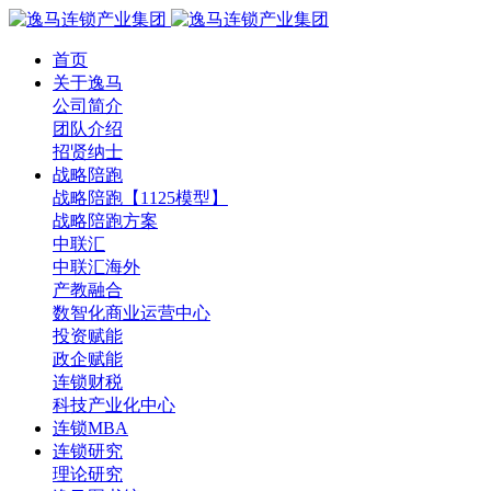
首页
关于逸马
公司简介
团队介绍
招贤纳士
战略陪跑
战略陪跑【1125模型】
战略陪跑方案
中联汇
中联汇海外
产教融合
数智化商业运营中心
投资赋能
政企赋能
连锁财税
科技产业化中心
连锁MBA
连锁研究
理论研究