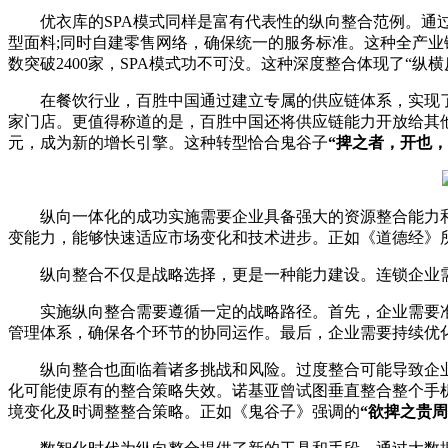
优衣库的SPA模式同样是富有代表性的纵向整合范例。通过
型面料;同时自建零售网络，确保统一的服务标准。这种全产业
数突破2400家，SPA模式功不可没。这种深度整合体现了“
在餐饮行业，百胜中国通过建立专属的供应链体系，实现了对
家门店。更值得称道的是，百胜中国还将供应链能力开放给其他餐
元，成为新的增长引擎。这种转型恰合鬼谷子
“捭之者，开也，
纵向一体化的成功实施需要企业具备强大的资源整合能力和
变能力，能够快速适应市场变化和技术进步。正如《道德经》
纵向整合不仅是战略选择，更是一种能力建设。连锁企业需
实施纵向整合需要遵循一定的战略路径。首先，企业需要准
管理体系，确保各个环节的协同运作。最后，企业需要持续优
纵向整合也面临着诸多挑战和风险。过度整合可能导致企业资
化可能使原有的整合策略失效。诺基亚曾试图垂直整合整个手
境变化及时调整整合策略。正如《鬼谷子》强调的
“欲捭之贵