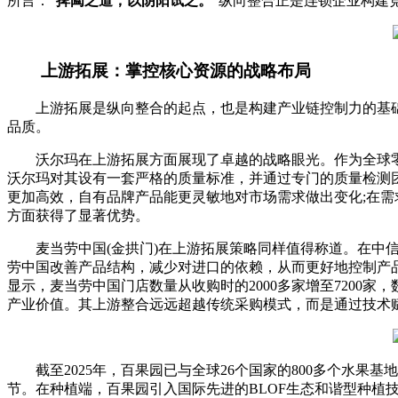
所言：“
捭阖之道，以阴阳试之。
”纵向整合正是连锁企业构建
上游拓展：掌控核心资源的战略布局
上游拓展是纵向整合的起点，也是构建产业链控制力的基础
品质。
沃尔玛在上游拓展方面展现了卓越的战略眼光。作为全球零售
沃尔玛对其设有一套严格的质量标准，并通过专门的质量检测
更加高效，自有品牌产品能更灵敏地对市场需求做出变化;在需
方面获得了显著优势。
麦当劳中国(金拱门)在上游拓展策略同样值得称道。在中信
劳中国改善产品结构，减少对进口的依赖，从而更好地控制产
显示，麦当劳中国门店数量从收购时的2000多家增至7200
产业价值。其上游整合远远超越传统采购模式，而是通过技术
截至2025年，百果园已与全球26个国家的800多个水果基
节。在种植端，百果园引入国际先进的BLOF生态和谐型种植