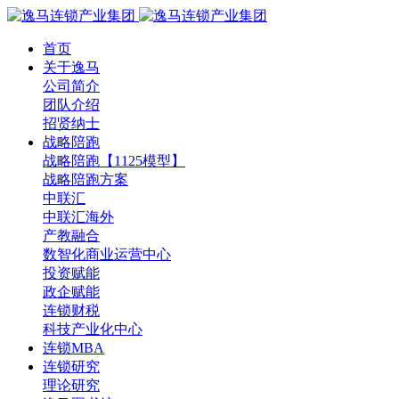
首页
关于逸马
公司简介
团队介绍
招贤纳士
战略陪跑
战略陪跑【1125模型】
战略陪跑方案
中联汇
中联汇海外
产教融合
数智化商业运营中心
投资赋能
政企赋能
连锁财税
科技产业化中心
连锁MBA
连锁研究
理论研究