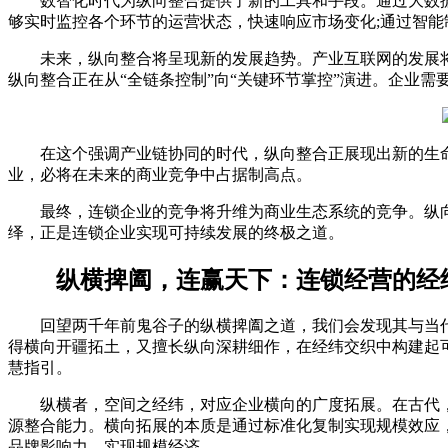
数智化时代为纵向整合提供了新的工具和手段。通过大数据
够实时监控各个环节的运营状态，快速响应市场变化;通过智能
未来，纵向整合将呈现新的发展趋势。产业互联网的发展将
纵向整合正在从“全链条控制”向“关键环节掌控”演进。企业
在这个强调产业链协同的时代，纵向整合正展现出新的生命
业，必将在未来的商业竞争中占据制高点。
最终，连锁企业的竞争将升维为商业生态系统的竞争。纵向整
绎，正是连锁企业实现可持续发展的终极之道。
纵横捭阖，连赢天下：连锁经营的经
回望两千年前鬼谷子的纵横捭阖之道，我们会发现其与当代
得横向开疆拓土，又擅长纵向深耕细作，在经纬交织中构建起
慧指引。
纵横者，空间之经纬，对应企业横向的广度拓展。在古代，
源整合能力。横向拓展的本质是通过标准化复制实现规模效应
品牌影响力，实现规模经济。