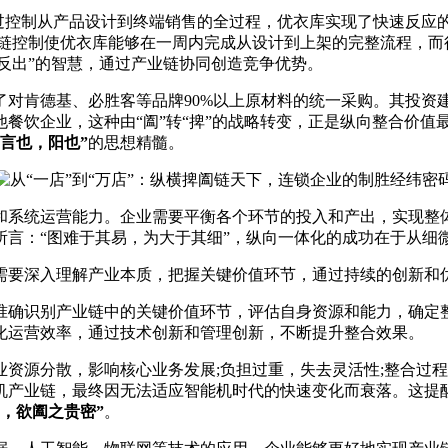
控制从产品设计到终端销售的全过程，优衣库实现了快速反应
链控制使优衣库能够在一周内完成从设计到上架的完整流程，而行
纵横反出”的智慧，通过产业链协同创造竞争优势。
肯德基、必胜客等品牌90%以上原材料的统一采购。其投资建
饮企业，这种由“阖”转“捭”的战略转变，正是纵向整合价值最大
言也，阳也”
的思想精髓。
系统运营能力。企业需要平衡各个环节的投入和产出，实现整体
所言：“图难于其易，为大于其细”，纵向一体化的成功在于从细
要深入理解产业本质，把握关键价值环节，通过持续的创新和
确识别产业链中的关键价值环节，评估自身资源和能力，确定整
化运营效率，通过技术创新和管理创新，不断提升整合效果。
源分散，影响核心业务发展;负担过重，失去灵活性;整合过程
机产业链，最终因无法适应智能机时代的快速变化而衰落。这提
周，欲阖之贵密”
。