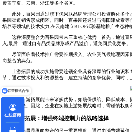
覆盖宁夏、云南、浙江等多个省区。
此外，百果园通过旗下优果联品牌管理公司投资孵化多个水果
果园渠道销售形成闭环。同时，百果园还通过与海阳津成泰等企
培养等领域的技术实力;在云南建立BLOF试验基地推广生态种
这种深度整合为百果园带来三重核心优势：首先，通过直采基
入;最后，通过自有品类品牌形成产品溢价，避免同质化竞争。
尽管面临着技术推广需要长期投入、农业受气候地理因素影响
向整合的典范。
上游拓展的成功实施需要连锁企业具备深厚的行业知识和专业
节，通过技术投入和资源整合，建立持续的竞争优势。同时，
联营模式合作
尽管上游拓展能带来诸多优势，如确保供给、降低成本、提高
高退出壁垒。因此，企业在实施上游拓展战略时，需谨慎权衡
下游拓展：增强终端控制力的战略选择
下游拓展是纵向整合的另一重要维度，通过向消费端延伸，