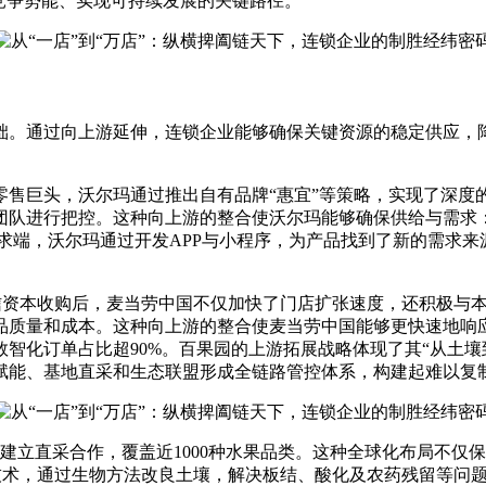
竞争势能、实现可持续发展的关键路径。
。通过向上游延伸，连锁企业能够确保关键资源的稳定供应，降
巨头，沃尔玛通过推出自有品牌“惠宜”等策略，实现了深度的
团队进行把控。这种向上游的整合使沃尔玛能够确保供给与需求
求端，沃尔玛通过开发APP与小程序，为产品找到了新的需求
资本收购后，麦当劳中国不仅加快了门店扩张速度，还积极与本
品质量和成本。这种向上游的整合使麦当劳中国能够更快速地响
家，数智化订单占比超90%。百果园的上游拓展战略体现了其“从
赋能、基地直采和生态联盟形成全链路管控体系，构建起难以复
地建立直采合作，覆盖近1000种水果品类。这种全球化布局不
技术，通过生物方法改良土壤，解决板结、酸化及农药残留等问题。