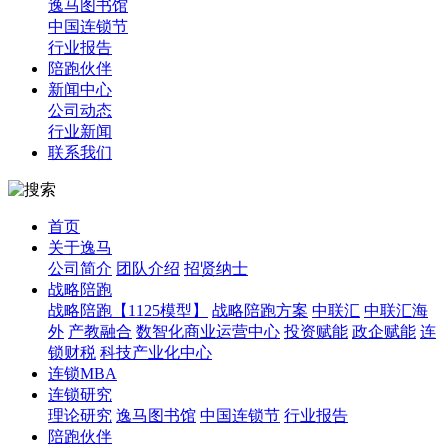
逸马图书馆
中国连锁节
行业报告
陪跑伙伴
新闻中心
公司动态
行业新闻
联系我们
首页
关于逸马
公司简介
团队介绍
招贤纳士
战略陪跑
战略陪跑【1125模型】
战略陪跑方案
中联汇
中联汇海
外
产教融合
数智化商业运营中心
投资赋能
政企赋能
连
锁财税
科技产业化中心
连锁MBA
连锁研究
理论研究
逸马图书馆
中国连锁节
行业报告
陪跑伙伴