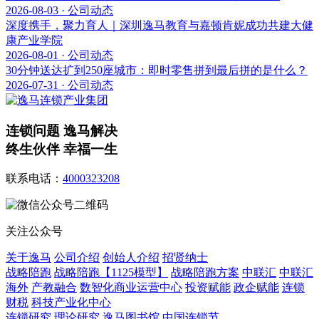
2026-08-03 · 公司动态
深度携手，聚力育人｜深圳逸马教育与嘉顿肯妮成功共建大健
康产业学院
2026-08-01 · 公司动态
30分钟送达扩到250座城市：即时零售拼到最后拼的是什么？
2026-07-31 · 公司动态
连锁问题 逸马解决
终生伙伴 幸福一生
联系电话：
4000323208
关注公众号
关于逸马
公司介绍
创始人介绍
招贤纳士
战略陪跑
战略陪跑【1125模型】
战略陪跑方案
中联汇
中联汇
海外
产教融合
数智化商业运营中心
投资赋能
政企赋能
连锁
财税
科技产业化中心
连锁研究
理论研究
逸马图书馆
中国连锁节