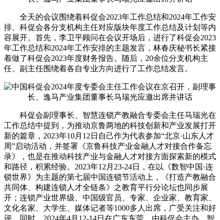
全天的会议围绕着科促会2023年工作总结和2024年工作安
排、科促会各分支机构主任对应版块年度工作总结及计划等内
容展开。首先，李卫平顾问在会议开场后，进行了科促会2023
年工作总结和2024年工作安排的主题发言，林春庆秘书长紧接
着做了科促会2023年度财务报告。随后，20余位分支机构主
任、副主任围绕着各自专业方向进行了工作总结发言。
科促会副理事长、智慧连锁产教融合专委会主任马瑞光在
工作总结中提到，为推动京鲁两地的科技创新和产业发展打开
新的篇章，2023年10月12日自己作为代表参加“北京·山东人才
周”启动活动，并签署《京鲁科技产业金融人才对接合作备忘
录》，也是在推动科技产业与金融人才对接方面探索新的模式
和路径，积累经验。2023年12月23-24日，在以《数智中国·连
锁世界》为主题的第七届中国连锁节活动上，《打造产教融合
共同体、构建连锁人才全链条》之教育平行分论坛也同步展
开；连锁产业世界级、中国级官员、专家、企业家、教育家、
文化名家、大学生、媒体记者等1000多人出席，广受关注和好
评。同时，2024年4月12-14日在广东东莞，由科促会主办、智