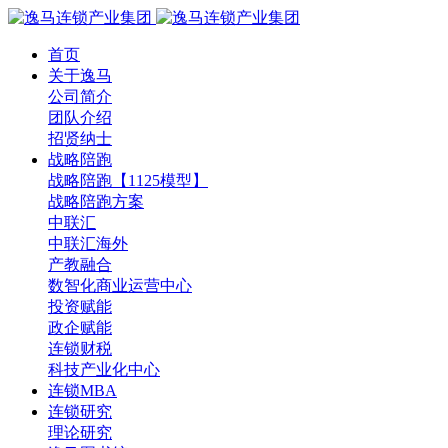
首页
关于逸马
公司简介
团队介绍
招贤纳士
战略陪跑
战略陪跑【1125模型】
战略陪跑方案
中联汇
中联汇海外
产教融合
数智化商业运营中心
投资赋能
政企赋能
连锁财税
科技产业化中心
连锁MBA
连锁研究
理论研究