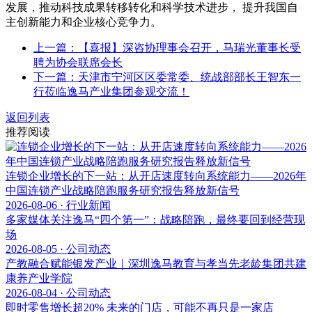
发展，推动科技成果转移转化和科学技术进步， 提升我国自
主创新能力和企业核心竞争力。
上一篇：【喜报】深咨协理事会召开，马瑞光董事长受
聘为协会联席会长
下一篇：天津市宁河区区委常委、统战部部长王智东一
行莅临逸马产业集团参观交流！
返回列表
推荐阅读
连锁企业增长的下一站：从开店速度转向系统能力——2026年
中国连锁产业战略陪跑服务研究报告释放新信号
2026-08-06 · 行业新闻
多家媒体关注逸马“四个第一”：战略陪跑，最终要回到经营现
场
2026-08-05 · 公司动态
产教融合赋能银发产业｜深圳逸马教育与孝当先老龄集团共建
康养产业学院
2026-08-04 · 公司动态
即时零售增长超20% 未来的门店，可能不再只是一家店