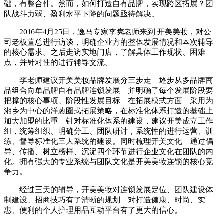
础，有整合件。然而，如何打造自有品牌，实现跨区拓展？团
队战斗力弱、盈利水平下降的问题亟待解决。
2016年4月25日，逸马专家李隽老师来到 开美美妆，对公
司老板董总进行访谈，明确企业方的整体发展情况和本次辅导
的核心需求。之后走访实地门店，了解具体工作现状、困难
点，并针对性的进行辅导交流。
李老师建议开美美妆品牌发展分三步走，逐步从多品牌商
品组合向单品牌自有品牌连锁发展，并明确了每个发展阶段要
把撑的核心事项、阶段性发展目标；在拓展模式方面，采用为
湘乡为中心的洋葱圈式拓展策略，在标准化体系打造的基础上
加大加盟的比重；针对标准化体系的建设，建议开美成立工作
组，统筹组织、明确分工、团队研讨，系统性的进行运营、训
练、督导标准化三大系统的建设。同时梳理开美文化，通过倡
导、传播、树立榜样、沉淀四个环节进行企业文化在团队的内
化。拥有强大的专业系统与团队文化是开美美妆连锁的核心竞
争力。
经过三天的辅导，开美美妆对连锁发展定位、团队建设体
制建设、招商技巧有了清晰的规划，对打造健康、时尚、实
惠、便利的个人护理用品互动平台有了更大的信心。