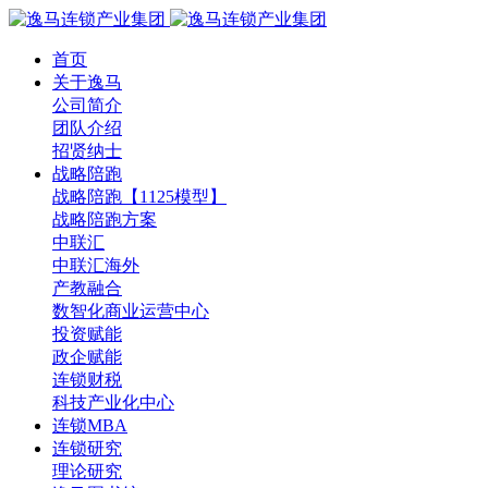
首页
关于逸马
公司简介
团队介绍
招贤纳士
战略陪跑
战略陪跑【1125模型】
战略陪跑方案
中联汇
中联汇海外
产教融合
数智化商业运营中心
投资赋能
政企赋能
连锁财税
科技产业化中心
连锁MBA
连锁研究
理论研究