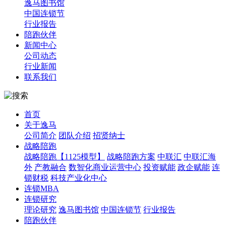
逸马图书馆
中国连锁节
行业报告
陪跑伙伴
新闻中心
公司动态
行业新闻
联系我们
首页
关于逸马
公司简介
团队介绍
招贤纳士
战略陪跑
战略陪跑【1125模型】
战略陪跑方案
中联汇
中联汇海
外
产教融合
数智化商业运营中心
投资赋能
政企赋能
连
锁财税
科技产业化中心
连锁MBA
连锁研究
理论研究
逸马图书馆
中国连锁节
行业报告
陪跑伙伴