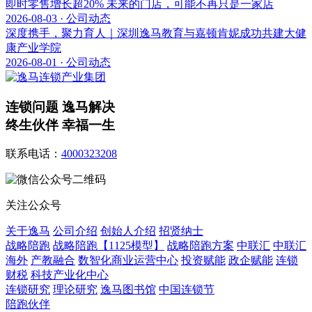
即时零售增长超20% 未来的门店，可能不再只是一家店
2026-08-03 · 公司动态
深度携手，聚力育人｜深圳逸马教育与嘉顿肯妮成功共建大健
康产业学院
2026-08-01 · 公司动态
连锁问题 逸马解决
终生伙伴 幸福一生
联系电话：
4000323208
关注公众号
关于逸马
公司介绍
创始人介绍
招贤纳士
战略陪跑
战略陪跑【1125模型】
战略陪跑方案
中联汇
中联汇
海外
产教融合
数智化商业运营中心
投资赋能
政企赋能
连锁
财税
科技产业化中心
连锁研究
理论研究
逸马图书馆
中国连锁节
陪跑伙伴