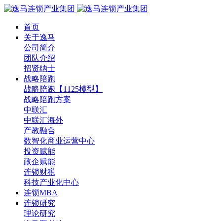
首页
关于逸马
公司简介
团队介绍
招贤纳士
战略陪跑
战略陪跑【1125模型】
战略陪跑方案
中联汇
中联汇海外
产教融合
数智化商业运营中心
投资赋能
政企赋能
连锁财税
科技产业化中心
连锁MBA
连锁研究
理论研究