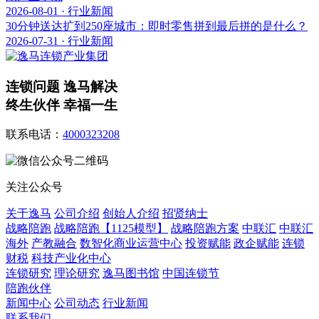
2026-08-01 · 行业新闻
30分钟送达扩到250座城市：即时零售拼到最后拼的是什么？
2026-07-31 · 行业新闻
连锁问题 逸马解决
终生伙伴 幸福一生
联系电话：
4000323208
关注公众号
关于逸马
公司介绍
创始人介绍
招贤纳士
战略陪跑
战略陪跑【1125模型】
战略陪跑方案
中联汇
中联汇
海外
产教融合
数智化商业运营中心
投资赋能
政企赋能
连锁
财税
科技产业化中心
连锁研究
理论研究
逸马图书馆
中国连锁节
陪跑伙伴
新闻中心
公司动态
行业新闻
联系我们