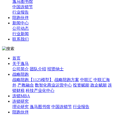
逸马图书馆
中国连锁节
行业报告
陪跑伙伴
新闻中心
公司动态
行业新闻
联系我们
首页
关于逸马
公司简介
团队介绍
招贤纳士
战略陪跑
战略陪跑【1125模型】
战略陪跑方案
中联汇
中联汇海
外
产教融合
数智化商业运营中心
投资赋能
政企赋能
连
锁财税
科技产业化中心
连锁MBA
连锁研究
理论研究
逸马图书馆
中国连锁节
行业报告
陪跑伙伴