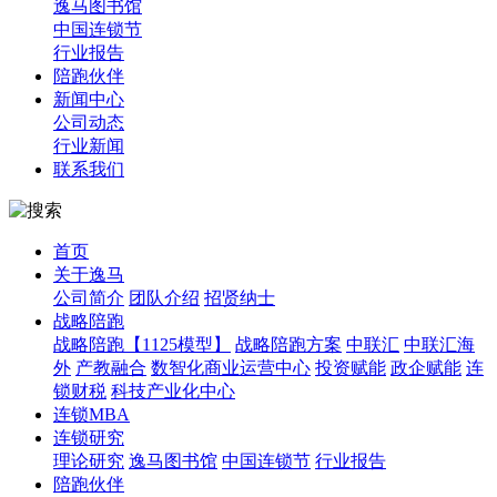
逸马图书馆
中国连锁节
行业报告
陪跑伙伴
新闻中心
公司动态
行业新闻
联系我们
首页
关于逸马
公司简介
团队介绍
招贤纳士
战略陪跑
战略陪跑【1125模型】
战略陪跑方案
中联汇
中联汇海
外
产教融合
数智化商业运营中心
投资赋能
政企赋能
连
锁财税
科技产业化中心
连锁MBA
连锁研究
理论研究
逸马图书馆
中国连锁节
行业报告
陪跑伙伴