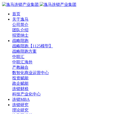
首页
关于逸马
公司简介
团队介绍
招贤纳士
战略陪跑
战略陪跑【1125模型】
战略陪跑方案
中联汇
中联汇海外
产教融合
数智化商业运营中心
投资赋能
政企赋能
连锁财税
科技产业化中心
连锁MBA
连锁研究
理论研究