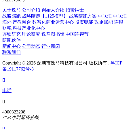
关于逸马
公司介绍
创始人介绍
招贤纳士
战略陪跑
战略陪跑【1125模型】
战略陪跑方案
中联汇
中联汇
海外
产教融合
数智化商业运营中心
投资赋能
政企赋能
连锁
财税
科技产业化中心
连锁研究
理论研究
逸马图书馆
中国连锁节
陪跑伙伴
新闻中心
公司动态
行业新闻
联系我们
Copyright © 2026 深圳市逸马科技有限公司 版权所有 .
粤ICP
备19117762号-3

电话

4000323208
7*24小时服务热线
