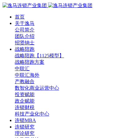
首页
关于逸马
公司简介
团队介绍
招贤纳士
战略陪跑
战略陪跑【1125模型】
战略陪跑方案
中联汇
中联汇海外
产教融合
数智化商业运营中心
投资赋能
政企赋能
连锁财税
科技产业化中心
连锁MBA
连锁研究
理论研究