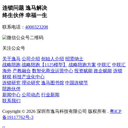
连锁问题 逸马解决
终生伙伴 幸福一生
联系电话：
4000323208
关注公众号
关于逸马
公司介绍
创始人介绍
招贤纳士
战略陪跑
战略陪跑【1125模型】
战略陪跑方案
中联汇
中联汇
海外
产教融合
数智化商业运营中心
投资赋能
政企赋能
连锁
财税
科技产业化中心
连锁研究
理论研究
逸马图书馆
中国连锁节
陪跑伙伴
新闻中心
公司动态
行业新闻
联系我们
Copyright © 2026 深圳市逸马科技有限公司 版权所有 .
粤ICP
备19117762号-3