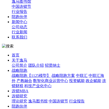
逸马图书馆
中国连锁节
行业报告
陪跑伙伴
新闻中心
公司动态
行业新闻
联系我们
首页
关于逸马
公司简介
团队介绍
招贤纳士
战略陪跑
战略陪跑【1125模型】
战略陪跑方案
中联汇
中联汇海
外
产教融合
数智化商业运营中心
投资赋能
政企赋能
连
锁财税
科技产业化中心
连锁MBA
连锁研究
理论研究
逸马图书馆
中国连锁节
行业报告
陪跑伙伴