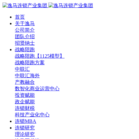
首页
关于逸马
公司简介
团队介绍
招贤纳士
战略陪跑
战略陪跑【1125模型】
战略陪跑方案
中联汇
中联汇海外
产教融合
数智化商业运营中心
投资赋能
政企赋能
连锁财税
科技产业化中心
连锁MBA
连锁研究
理论研究