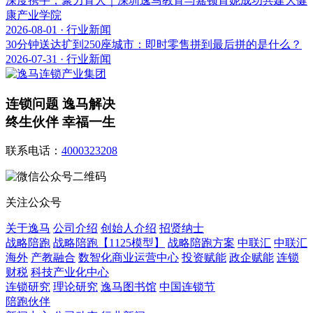
深度携手，聚力育人｜深圳逸马教育与嘉顿肯妮成功共建大健
康产业学院
2026-08-01 · 行业新闻
30分钟送达扩到250座城市：即时零售拼到最后拼的是什么？
2026-07-31 · 行业新闻
连锁问题 逸马解决
终生伙伴 幸福一生
联系电话：
4000323208
关注公众号
关于逸马
公司介绍
创始人介绍
招贤纳士
战略陪跑
战略陪跑【1125模型】
战略陪跑方案
中联汇
中联汇
海外
产教融合
数智化商业运营中心
投资赋能
政企赋能
连锁
财税
科技产业化中心
连锁研究
理论研究
逸马图书馆
中国连锁节
陪跑伙伴