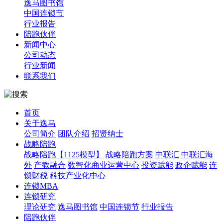
逸马图书馆
中国连锁节
行业报告
陪跑伙伴
新闻中心
公司动态
行业新闻
联系我们
首页
关于逸马
公司简介
团队介绍
招贤纳士
战略陪跑
战略陪跑【1125模型】
战略陪跑方案
中联汇
中联汇海
外
产教融合
数智化商业运营中心
投资赋能
政企赋能
连
锁财税
科技产业化中心
连锁MBA
连锁研究
理论研究
逸马图书馆
中国连锁节
行业报告
陪跑伙伴