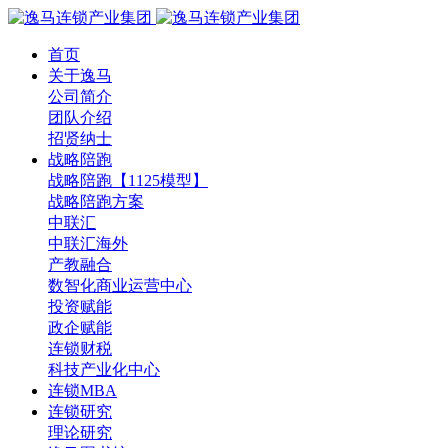
首页
关于逸马
公司简介
团队介绍
招贤纳士
战略陪跑
战略陪跑【1125模型】
战略陪跑方案
中联汇
中联汇海外
产教融合
数智化商业运营中心
投资赋能
政企赋能
连锁财税
科技产业化中心
连锁MBA
连锁研究
理论研究