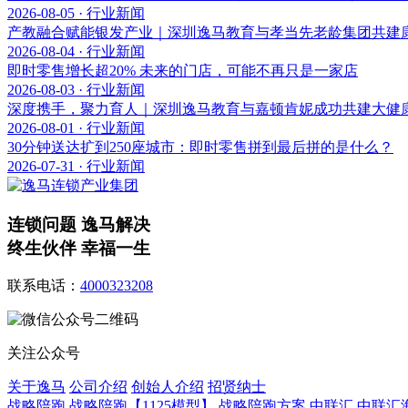
2026-08-05 · 行业新闻
产教融合赋能银发产业｜深圳逸马教育与孝当先老龄集团共建
2026-08-04 · 行业新闻
即时零售增长超20% 未来的门店，可能不再只是一家店
2026-08-03 · 行业新闻
深度携手，聚力育人｜深圳逸马教育与嘉顿肯妮成功共建大健
2026-08-01 · 行业新闻
30分钟送达扩到250座城市：即时零售拼到最后拼的是什么？
2026-07-31 · 行业新闻
连锁问题 逸马解决
终生伙伴 幸福一生
联系电话：
4000323208
关注公众号
关于逸马
公司介绍
创始人介绍
招贤纳士
战略陪跑
战略陪跑【1125模型】
战略陪跑方案
中联汇
中联汇