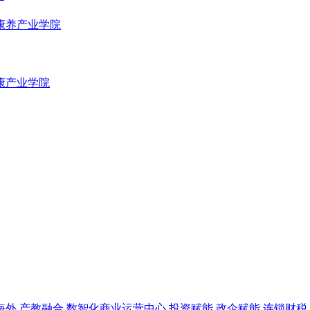
康养产业学院
康产业学院
海外
产教融合
数智化商业运营中心
投资赋能
政企赋能
连锁财税