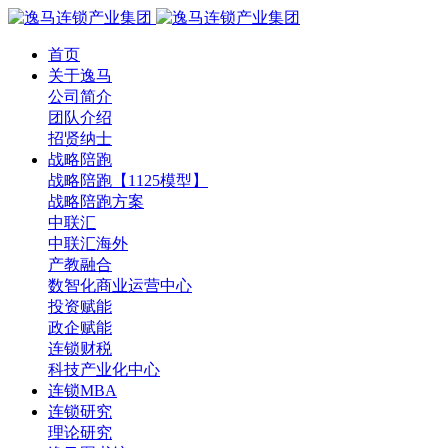
首页
关于逸马
公司简介
团队介绍
招贤纳士
战略陪跑
战略陪跑【1125模型】
战略陪跑方案
中联汇
中联汇海外
产教融合
数智化商业运营中心
投资赋能
政企赋能
连锁财税
科技产业化中心
连锁MBA
连锁研究
理论研究