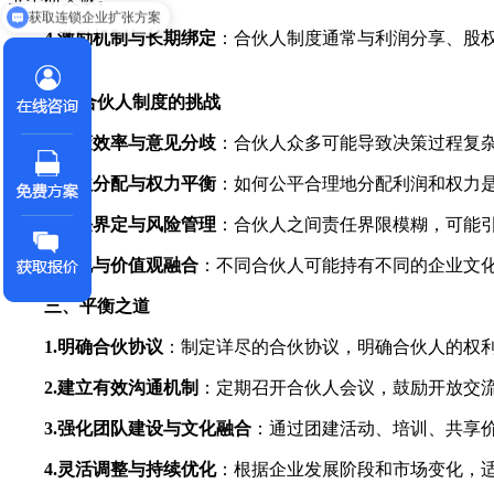
获取连锁企业扩张方案
4.激励机制与长期绑定
：合伙人制度通常与利润分享、股
流失。
二、合伙人制度的挑战
1.决策效率与意见分歧
：合伙人众多可能导致决策过程复
2.利益分配与权力平衡
：如何公平合理地分配利润和权力
3.责任界定与风险管理
：合伙人之间责任界限模糊，可能
4.文化与价值观融合
：不同合伙人可能持有不同的企业文
三、平衡之道
1.明确合伙协议
：制定详尽的合伙协议，明确合伙人的权
2.建立有效沟通机制
：定期召开合伙人会议，鼓励开放交
3.强化团队建设与文化融合
：通过团建活动、培训、共享
4.灵活调整与持续优化
：根据企业发展阶段和市场变化，