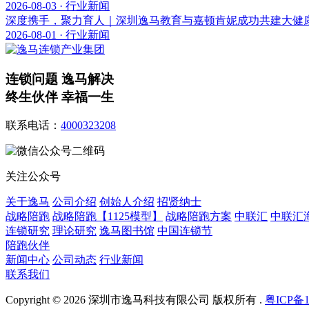
2026-08-03 · 行业新闻
深度携手，聚力育人｜深圳逸马教育与嘉顿肯妮成功共建大健
2026-08-01 · 行业新闻
连锁问题 逸马解决
终生伙伴 幸福一生
联系电话：
4000323208
关注公众号
关于逸马
公司介绍
创始人介绍
招贤纳士
战略陪跑
战略陪跑【1125模型】
战略陪跑方案
中联汇
中联汇
连锁研究
理论研究
逸马图书馆
中国连锁节
陪跑伙伴
新闻中心
公司动态
行业新闻
联系我们
Copyright © 2026 深圳市逸马科技有限公司 版权所有 .
粤ICP备1