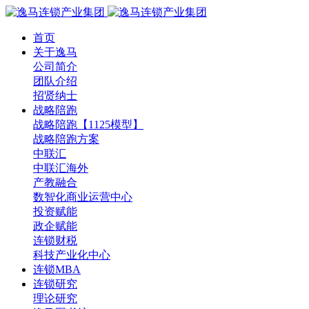
首页
关于逸马
公司简介
团队介绍
招贤纳士
战略陪跑
战略陪跑【1125模型】
战略陪跑方案
中联汇
中联汇海外
产教融合
数智化商业运营中心
投资赋能
政企赋能
连锁财税
科技产业化中心
连锁MBA
连锁研究
理论研究