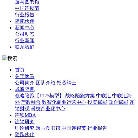
逸马图书馆
中国连锁节
行业报告
陪跑伙伴
新闻中心
公司动态
行业新闻
联系我们
首页
关于逸马
公司简介
团队介绍
招贤纳士
战略陪跑
战略陪跑【1125模型】
战略陪跑方案
中联汇
中联汇海
外
产教融合
数智化商业运营中心
投资赋能
政企赋能
连
锁财税
科技产业化中心
连锁MBA
连锁研究
理论研究
逸马图书馆
中国连锁节
行业报告
陪跑伙伴