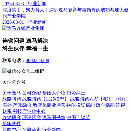
2026-08-03 · 行业新闻
深度携手，聚力育人｜深圳逸马教育与嘉顿肯妮成功共建大健
康产业学院
2026-08-01 · 行业新闻
连锁问题 逸马解决
终生伙伴 幸福一生
联系电话：
4000323208
关注公众号
关于逸马
公司介绍
创始人介绍
招贤纳士
战略陪跑
战略陪跑【1125模型】
战略陪跑方案
中联汇
中联汇
海外
产教融合
数智化商业运营中心
投资赋能
政企赋能
连锁
财税
科技产业化中心
连锁研究
理论研究
逸马图书馆
中国连锁节
陪跑伙伴
新闻中心
公司动态
行业新闻