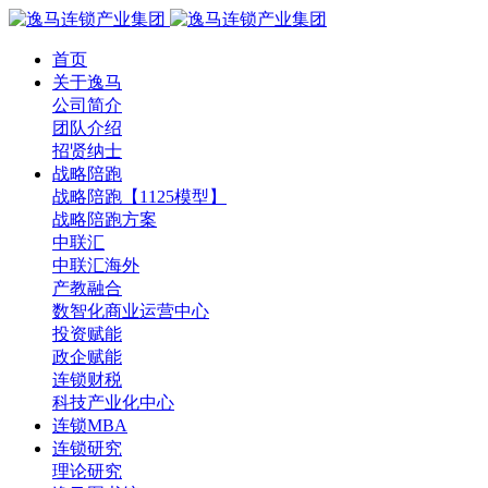
首页
关于逸马
公司简介
团队介绍
招贤纳士
战略陪跑
战略陪跑【1125模型】
战略陪跑方案
中联汇
中联汇海外
产教融合
数智化商业运营中心
投资赋能
政企赋能
连锁财税
科技产业化中心
连锁MBA
连锁研究
理论研究