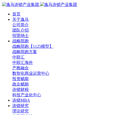
首页
关于逸马
公司简介
团队介绍
招贤纳士
战略陪跑
战略陪跑【1125模型】
战略陪跑方案
中联汇
中联汇海外
产教融合
数智化商业运营中心
投资赋能
政企赋能
连锁财税
科技产业化中心
连锁MBA
连锁研究
理论研究