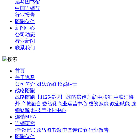
逸马图书馆
中国连锁节
行业报告
陪跑伙伴
新闻中心
公司动态
行业新闻
联系我们
首页
关于逸马
公司简介
团队介绍
招贤纳士
战略陪跑
战略陪跑【1125模型】
战略陪跑方案
中联汇
中联汇海
外
产教融合
数智化商业运营中心
投资赋能
政企赋能
连
锁财税
科技产业化中心
连锁MBA
连锁研究
理论研究
逸马图书馆
中国连锁节
行业报告
陪跑伙伴