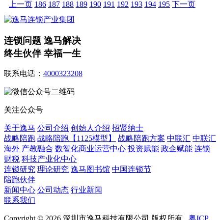
上一页
186
187
188
189
190
191
192
193
194
195
下一页
连锁问题 逸马解决
终生伙伴 幸福一生
联系电话：
4000323208
关注公众号
关于逸马
公司介绍
创始人介绍
招贤纳士
战略陪跑
战略陪跑【1125模型】
战略陪跑方案
中联汇
中联汇
海外
产教融合
数智化商业运营中心
投资赋能
政企赋能
连锁
财税
科技产业化中心
连锁研究
理论研究
逸马图书馆
中国连锁节
陪跑伙伴
新闻中心
公司动态
行业新闻
联系我们
Copyright © 2026 深圳市逸马科技有限公司 版权所有 .
粤ICP