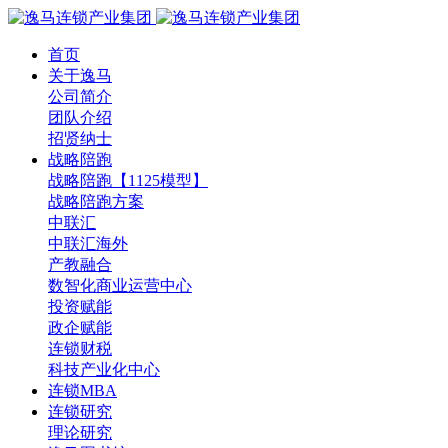
首页
关于逸马
公司简介
团队介绍
招贤纳士
战略陪跑
战略陪跑【1125模型】
战略陪跑方案
中联汇
中联汇海外
产教融合
数智化商业运营中心
投资赋能
政企赋能
连锁财税
科技产业化中心
连锁MBA
连锁研究
理论研究