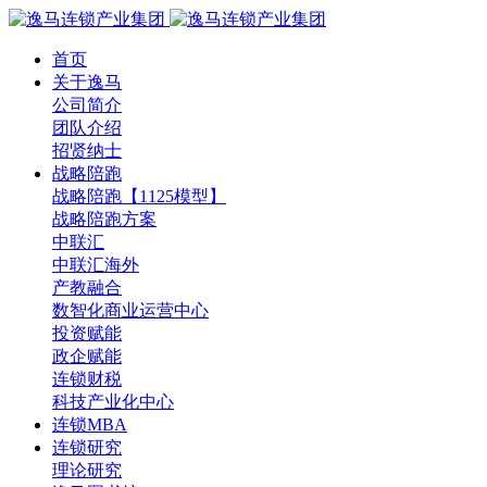
首页
关于逸马
公司简介
团队介绍
招贤纳士
战略陪跑
战略陪跑【1125模型】
战略陪跑方案
中联汇
中联汇海外
产教融合
数智化商业运营中心
投资赋能
政企赋能
连锁财税
科技产业化中心
连锁MBA
连锁研究
理论研究