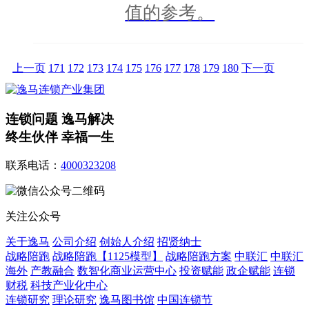
值的参考。
上一页
171
172
173
174
175
176
177
178
179
180
下一页
连锁问题 逸马解决
终生伙伴 幸福一生
联系电话：
4000323208
关注公众号
关于逸马
公司介绍
创始人介绍
招贤纳士
战略陪跑
战略陪跑【1125模型】
战略陪跑方案
中联汇
中联汇
海外
产教融合
数智化商业运营中心
投资赋能
政企赋能
连锁
财税
科技产业化中心
连锁研究
理论研究
逸马图书馆
中国连锁节