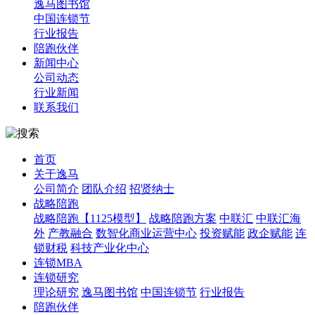
逸马图书馆
中国连锁节
行业报告
陪跑伙伴
新闻中心
公司动态
行业新闻
联系我们
首页
关于逸马
公司简介
团队介绍
招贤纳士
战略陪跑
战略陪跑【1125模型】
战略陪跑方案
中联汇
中联汇海
外
产教融合
数智化商业运营中心
投资赋能
政企赋能
连
锁财税
科技产业化中心
连锁MBA
连锁研究
理论研究
逸马图书馆
中国连锁节
行业报告
陪跑伙伴