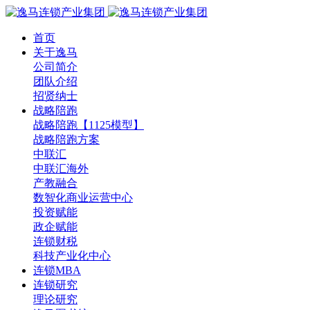
首页
关于逸马
公司简介
团队介绍
招贤纳士
战略陪跑
战略陪跑【1125模型】
战略陪跑方案
中联汇
中联汇海外
产教融合
数智化商业运营中心
投资赋能
政企赋能
连锁财税
科技产业化中心
连锁MBA
连锁研究
理论研究