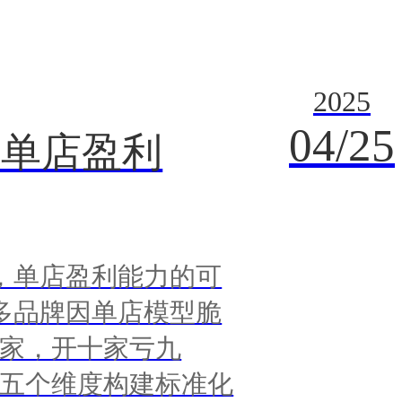
2025
04/25
的单店盈利
，单店盈利能力的可
多品牌因单店模型脆
一家，开十家亏九
从五个维度构建标准化