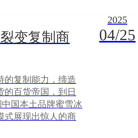
2025
04/25
（裂变复制商
特的复制能力，缔造
货的百货帝国，到日
再到中国本土品牌蜜雪冰
模式展现出惊人的商