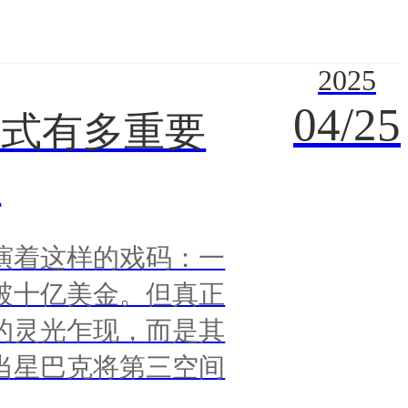
2025
04/25
模式有多重要
）
演着这样的戏码：一
破十亿美金。但真正
的灵光乍现，而是其
当星巴克将第三空间