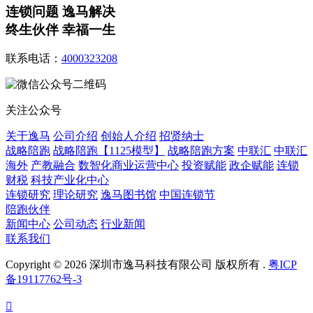
连锁问题 逸马解决
终生伙伴 幸福一生
联系电话：
4000323208
关注公众号
关于逸马
公司介绍
创始人介绍
招贤纳士
战略陪跑
战略陪跑【1125模型】
战略陪跑方案
中联汇
中联汇
海外
产教融合
数智化商业运营中心
投资赋能
政企赋能
连锁
财税
科技产业化中心
连锁研究
理论研究
逸马图书馆
中国连锁节
陪跑伙伴
新闻中心
公司动态
行业新闻
联系我们
Copyright © 2026 深圳市逸马科技有限公司 版权所有 .
粤ICP
备19117762号-3
