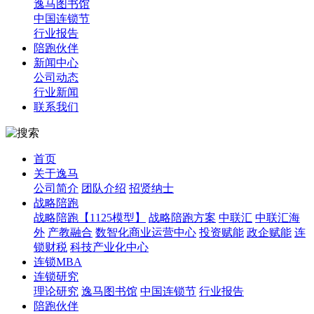
逸马图书馆
中国连锁节
行业报告
陪跑伙伴
新闻中心
公司动态
行业新闻
联系我们
首页
关于逸马
公司简介
团队介绍
招贤纳士
战略陪跑
战略陪跑【1125模型】
战略陪跑方案
中联汇
中联汇海
外
产教融合
数智化商业运营中心
投资赋能
政企赋能
连
锁财税
科技产业化中心
连锁MBA
连锁研究
理论研究
逸马图书馆
中国连锁节
行业报告
陪跑伙伴