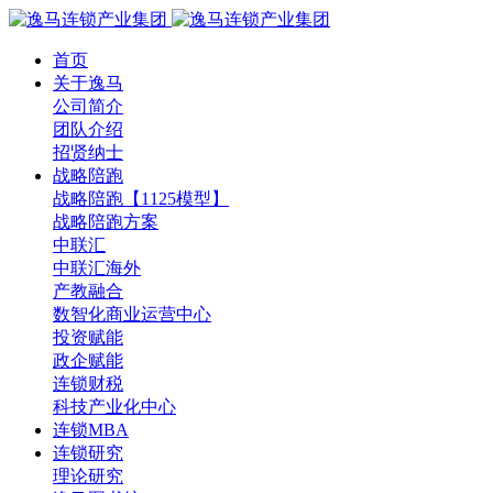
首页
关于逸马
公司简介
团队介绍
招贤纳士
战略陪跑
战略陪跑【1125模型】
战略陪跑方案
中联汇
中联汇海外
产教融合
数智化商业运营中心
投资赋能
政企赋能
连锁财税
科技产业化中心
连锁MBA
连锁研究
理论研究