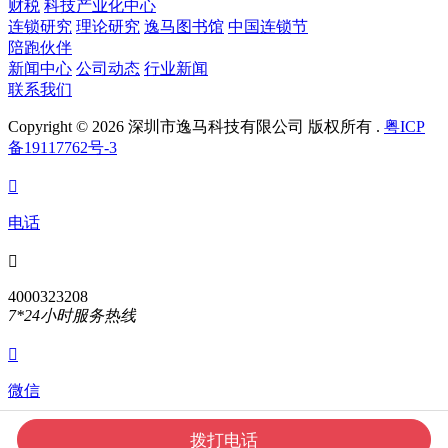
财税
科技产业化中心
连锁研究
理论研究
逸马图书馆
中国连锁节
陪跑伙伴
新闻中心
公司动态
行业新闻
联系我们
Copyright © 2026 深圳市逸马科技有限公司 版权所有 .
粤ICP
备19117762号-3

电话

4000323208
7*24小时服务热线

微信
扫一扫关注我们
拨打电话