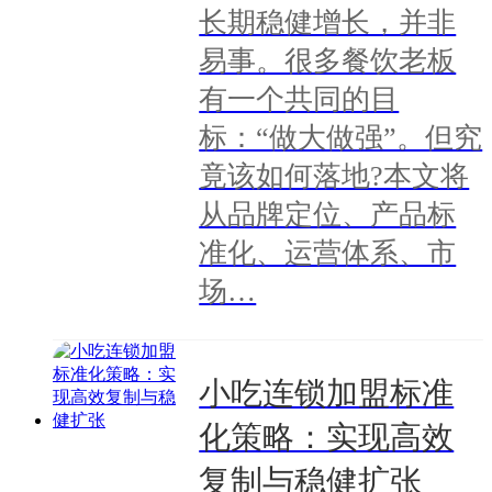
长期稳健增长，并非
易事。很多餐饮老板
有一个共同的目
标：“做大做强”。但究
竟该如何落地?本文将
从品牌定位、产品标
准化、运营体系、市
场…
小吃连锁加盟标准
化策略：实现高效
复制与稳健扩张