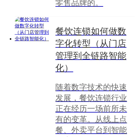
零售品牌的。
餐饮连锁如何做数
字化转型（从门店
管理到全链路智能
化）
随着数字技术的快速
发展，餐饮连锁行业
正在经历一场前所未
有的变革。从线上点
餐、外卖平台到智能