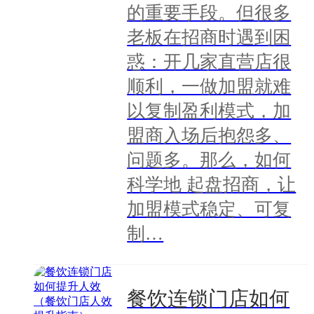
的重要手段。但很多
老板在招商时遇到困
惑：开几家直营店很
顺利，一做加盟就难
以复制盈利模式，加
盟商入场后抱怨多、
问题多。那么，如何
科学地 起盘招商，让
加盟模式稳定、可复
制…
餐饮连锁门店如何