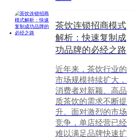
茶饮连锁招商模式
解析：快速复制成
功品牌的必经之路
近年来，茶饮行业的
市场规模持续扩大，
消费者对新颖、高品
质茶饮的需求不断提
升。面对激烈的市场
竞争，单店经营已经
难以满足品牌快速扩