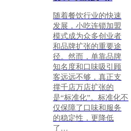
随着餐饮行业的快速
发展，小吃连锁加盟
模式成为众多创业者
和品牌扩张的重要途
径。然而，单靠品牌
知名度和口味吸引顾
客远远不够，真正支
撑千店万店扩张的
是“标准化”。标准化不
仅保障了口味和服务
的稳定性，更降低
了…