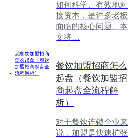
如何科学、有效地对
接资本，是许多老板
面临的核心问题。本
文将…
餐饮加盟招商怎么
起盘（餐饮加盟招
商起盘全流程解
析）
对于餐饮连锁企业来
说，加盟是快速扩张