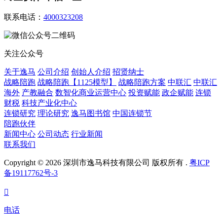
联系电话：
4000323208
关注公众号
关于逸马
公司介绍
创始人介绍
招贤纳士
战略陪跑
战略陪跑【1125模型】
战略陪跑方案
中联汇
中联汇
海外
产教融合
数智化商业运营中心
投资赋能
政企赋能
连锁
财税
科技产业化中心
连锁研究
理论研究
逸马图书馆
中国连锁节
陪跑伙伴
新闻中心
公司动态
行业新闻
联系我们
Copyright © 2026 深圳市逸马科技有限公司 版权所有 .
粤ICP
备19117762号-3

电话