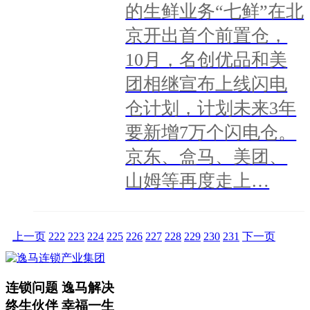
的生鲜业务“七鲜”在北
京开出首个前置仓，
10月，名创优品和美
团相继宣布上线闪电
仓计划，计划未来3年
要新增7万个闪电仓。
京东、盒马、美团、
山姆等再度走上…
上一页
222
223
224
225
226
227
228
229
230
231
下一页
连锁问题 逸马解决
终生伙伴 幸福一生