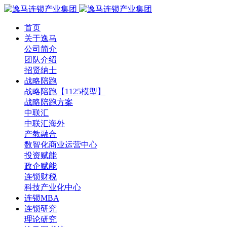
首页
关于逸马
公司简介
团队介绍
招贤纳士
战略陪跑
战略陪跑【1125模型】
战略陪跑方案
中联汇
中联汇海外
产教融合
数智化商业运营中心
投资赋能
政企赋能
连锁财税
科技产业化中心
连锁MBA
连锁研究
理论研究