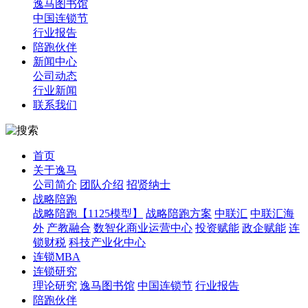
逸马图书馆
中国连锁节
行业报告
陪跑伙伴
新闻中心
公司动态
行业新闻
联系我们
首页
关于逸马
公司简介
团队介绍
招贤纳士
战略陪跑
战略陪跑【1125模型】
战略陪跑方案
中联汇
中联汇海
外
产教融合
数智化商业运营中心
投资赋能
政企赋能
连
锁财税
科技产业化中心
连锁MBA
连锁研究
理论研究
逸马图书馆
中国连锁节
行业报告
陪跑伙伴