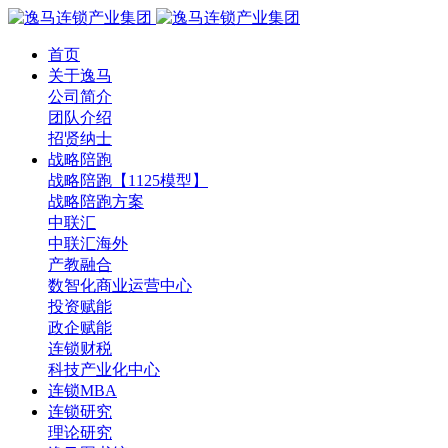
首页
关于逸马
公司简介
团队介绍
招贤纳士
战略陪跑
战略陪跑【1125模型】
战略陪跑方案
中联汇
中联汇海外
产教融合
数智化商业运营中心
投资赋能
政企赋能
连锁财税
科技产业化中心
连锁MBA
连锁研究
理论研究