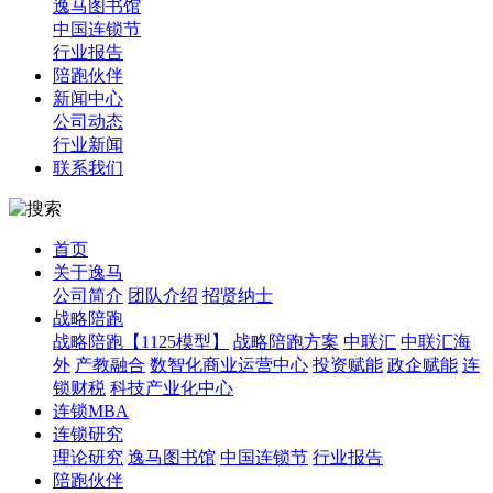
逸马图书馆
中国连锁节
行业报告
陪跑伙伴
新闻中心
公司动态
行业新闻
联系我们
首页
关于逸马
公司简介
团队介绍
招贤纳士
战略陪跑
战略陪跑【1125模型】
战略陪跑方案
中联汇
中联汇海
外
产教融合
数智化商业运营中心
投资赋能
政企赋能
连
锁财税
科技产业化中心
连锁MBA
连锁研究
理论研究
逸马图书馆
中国连锁节
行业报告
陪跑伙伴