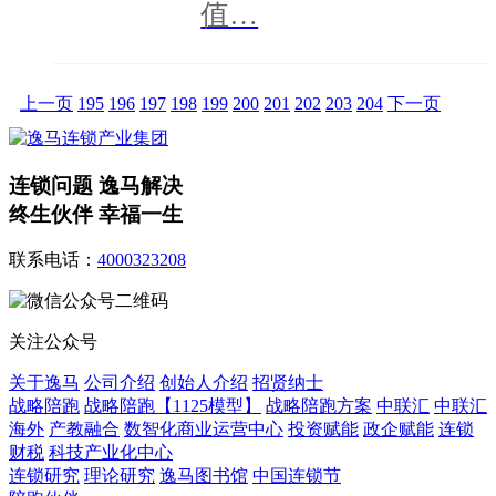
值…
上一页
195
196
197
198
199
200
201
202
203
204
下一页
连锁问题 逸马解决
终生伙伴 幸福一生
联系电话：
4000323208
关注公众号
关于逸马
公司介绍
创始人介绍
招贤纳士
战略陪跑
战略陪跑【1125模型】
战略陪跑方案
中联汇
中联汇
海外
产教融合
数智化商业运营中心
投资赋能
政企赋能
连锁
财税
科技产业化中心
连锁研究
理论研究
逸马图书馆
中国连锁节