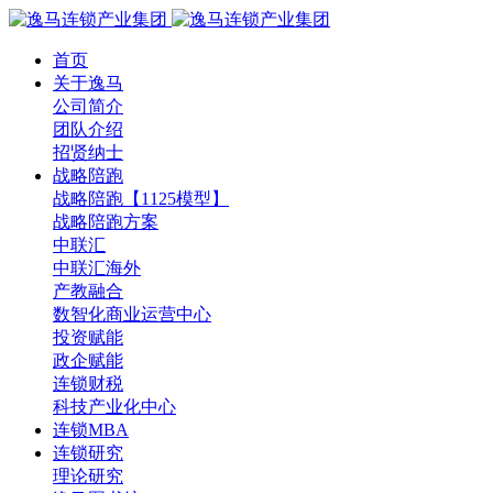
首页
关于逸马
公司简介
团队介绍
招贤纳士
战略陪跑
战略陪跑【1125模型】
战略陪跑方案
中联汇
中联汇海外
产教融合
数智化商业运营中心
投资赋能
政企赋能
连锁财税
科技产业化中心
连锁MBA
连锁研究
理论研究