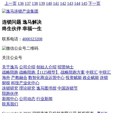
上一页
136
137
138
139
140
141
142
143
144
145
下一页
连锁问题 逸马解决
终生伙伴 幸福一生
联系电话：
4000323208
关注公众号
关于逸马
公司介绍
创始人介绍
招贤纳士
战略陪跑
战略陪跑【1125模型】
战略陪跑方案
中联汇
中联汇
海外
产教融合
数智化商业运营中心
投资赋能
政企赋能
连锁
财税
科技产业化中心
连锁研究
理论研究
逸马图书馆
中国连锁节
陪跑伙伴
新闻中心
公司动态
行业新闻
联系我们