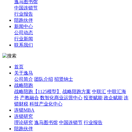
逸马图书馆
中国连锁节
行业报告
陪跑伙伴
新闻中心
公司动态
行业新闻
联系我们
首页
关于逸马
公司简介
团队介绍
招贤纳士
战略陪跑
战略陪跑【1125模型】
战略陪跑方案
中联汇
中联汇海
外
产教融合
数智化商业运营中心
投资赋能
政企赋能
连
锁财税
科技产业化中心
连锁MBA
连锁研究
理论研究
逸马图书馆
中国连锁节
行业报告
陪跑伙伴